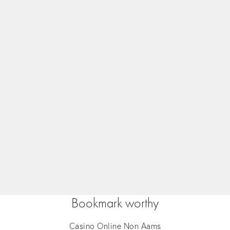
Bookmark worthy
Casino Online Non Aams