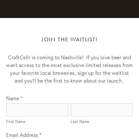
JOIN THE WAITLIST!
CraftCellr is coming to Nashville! If you love beer and
want access to the most exclusive limited releases from
your favorite local breweries, sign up for the waitlist
and you'll be the first to know about our launch.
Name
*
First Name
Last Name
Email Address
*