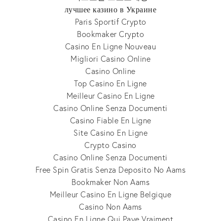
лучшее казино в Украине
Paris Sportif Crypto
Bookmaker Crypto
Casino En Ligne Nouveau
Migliori Casino Online
Casino Online
Top Casino En Ligne
Meilleur Casino En Ligne
Casino Online Senza Documenti
Casino Fiable En Ligne
Site Casino En Ligne
Crypto Casino
Casino Online Senza Documenti
Free Spin Gratis Senza Deposito No Aams
Bookmaker Non Aams
Meilleur Casino En Ligne Belgique
Casino Non Aams
Casino En Ligne Qui Paye Vraiment