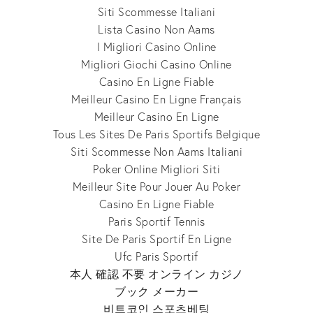
Siti Scommesse Italiani
Lista Casino Non Aams
I Migliori Casino Online
Migliori Giochi Casino Online
Casino En Ligne Fiable
Meilleur Casino En Ligne Français
Meilleur Casino En Ligne
Tous Les Sites De Paris Sportifs Belgique
Siti Scommesse Non Aams Italiani
Poker Online Migliori Siti
Meilleur Site Pour Jouer Au Poker
Casino En Ligne Fiable
Paris Sportif Tennis
Site De Paris Sportif En Ligne
Ufc Paris Sportif
本人 確認 不要 オンライン カジノ
ブック メーカー
비트코인 스포츠베팅