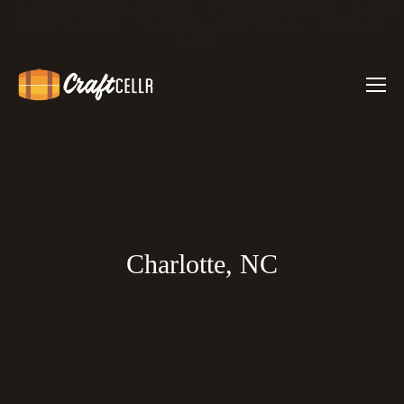
Casino Non Aams Affidabile
Casino Non AAMS
Casino
Retrait Immédiat
Meilleur Casino En Ligne
Casino En
Ligne
Charlotte, NC