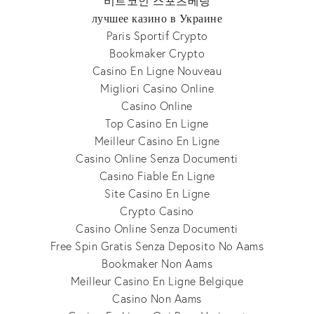
비트코인 스포츠베팅
лучшее казино в Украине
Paris Sportif Crypto
Bookmaker Crypto
Casino En Ligne Nouveau
Migliori Casino Online
Casino Online
Top Casino En Ligne
Meilleur Casino En Ligne
Casino Online Senza Documenti
Casino Fiable En Ligne
Site Casino En Ligne
Crypto Casino
Casino Online Senza Documenti
Free Spin Gratis Senza Deposito No Aams
Bookmaker Non Aams
Meilleur Casino En Ligne Belgique
Casino Non Aams