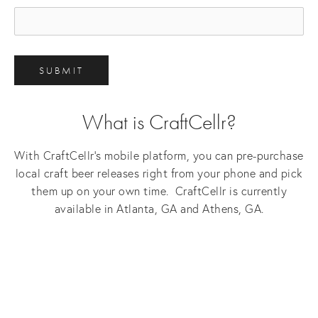
What is CraftCellr?
With CraftCellr's mobile platform, you can pre-purchase
local craft beer releases right from your phone and pick
them up on your own time. CraftCellr is currently
available in Atlanta, GA and Athens, GA.