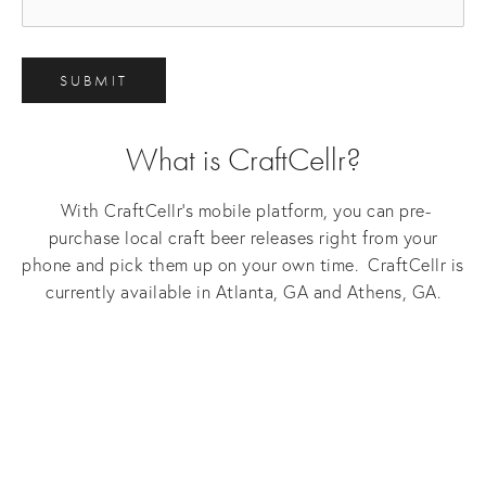
What is CraftCellr?
With CraftCellr's mobile platform, you can pre-
purchase local craft beer releases right from your
phone and pick them up on your own time. CraftCellr is
currently available in Atlanta, GA and Athens, GA.